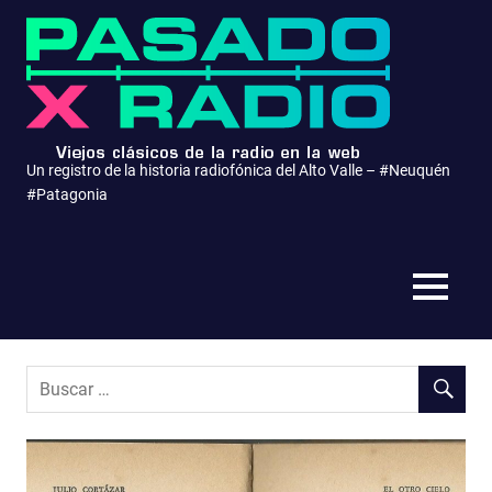
Saltar
Pasa
al
contenido
x
Radio
Un registro de la historia radiofónica del Alto Valle – #Neuquén
#Patagonia
MENÚ