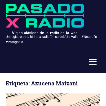
Saltar
Pasa
al
contenido
x
Radio
Un registro de la historia radiofónica del Alto Valle – #Neuquén
#Patagonia
MENÚ
Etiqueta:
Azucena Maizani