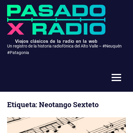
Saltar
Pasa
al
contenido
x
Radio
Un registro de la historia radiofónica del Alto Valle – #Neuquén
#Patagonia
MENÚ
Etiqueta:
Neotango Sexteto