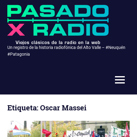
Saltar
Pasa
al
contenido
x
Radio
Un registro de la historia radiofónica del Alto Valle – #Neuquén
#Patagonia
MENÚ
Etiqueta:
Oscar Massei