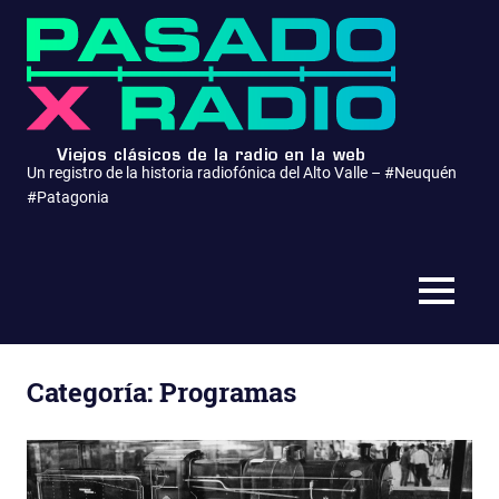
Saltar
Pasa
al
contenido
x
Radio
Un registro de la historia radiofónica del Alto Valle – #Neuquén
#Patagonia
MENÚ
Categoría:
Programas