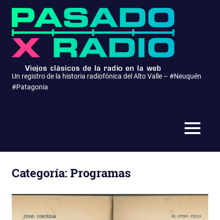
Saltar
Pasa
al
contenido
x
Radio
Un registro de la historia radiofónica del Alto Valle – #Neuquén
#Patagonia
MENÚ
Categoría:
Programas