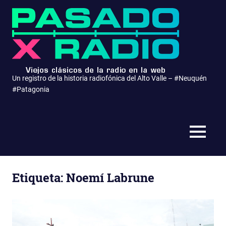
Saltar
Pasa
al
contenido
x
Radio
Un registro de la historia radiofónica del Alto Valle – #Neuquén
#Patagonia
MENÚ
Etiqueta:
Noemí Labrune