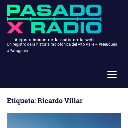
Saltar
Pasa
al
contenido
x
Radio
Un registro de la historia radiofónica del Alto Valle – #Neuquén
#Patagonia
MENÚ
Etiqueta:
Ricardo Villar