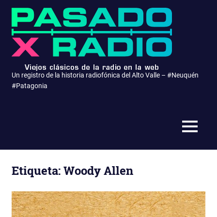
Saltar
Pasa
al
contenido
x
Radio
Un registro de la historia radiofónica del Alto Valle – #Neuquén
#Patagonia
MENÚ
Etiqueta:
Woody Allen