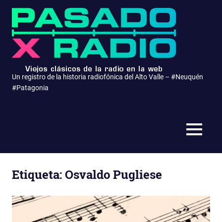
Saltar
Pasa
al
contenido
x
Radio
Un registro de la historia radiofónica del Alto Valle – #Neuquén
#Patagonia
MENÚ
Etiqueta:
Osvaldo Pugliese