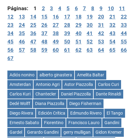
Páginas:
1
2
3
4
5
6
7
8
9
10
11
12
13
14
15
16
17
18
19
20
21
22
23
24
25
26
27
28
29
30
31
32
33
34
35
36
37
38
39
40
41
42
43
44
45
46
47
48
49
50
51
52
53
54
55
56
57
58
59
60
61
62
63
64
65
66
67
Adiós nonino
alberto ginastera
Amelita Baltar
Amsterdan
Antonio Agri
Astor Piazzolla
Carlos Curi
Carlos Kuri
Chantecler
Daniel Piazzolla
Dante Rinaldi
Dedé Wolff
Diana Piazzolla
Diego Fisherman
Diego Rivera
Edición Crítica
Edmundo Rivero
El Tango
Ernesto Sabato
Fiorentino
Francisco Lauro
Gandini
Gardel
Gerardo Gandini
gerry mulligan
Gidon Kremer