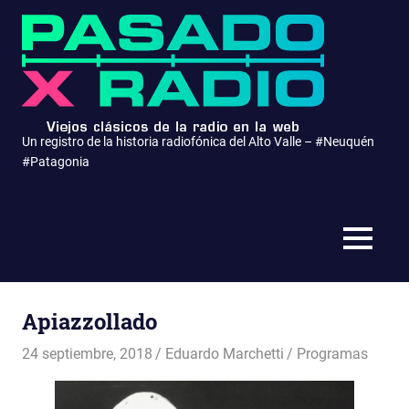
Saltar
Pasa
al
contenido
x
Radio
Un registro de la historia radiofónica del Alto Valle – #Neuquén
#Patagonia
MENÚ
Apiazzollado
24 septiembre, 2018
Eduardo Marchetti
Programas