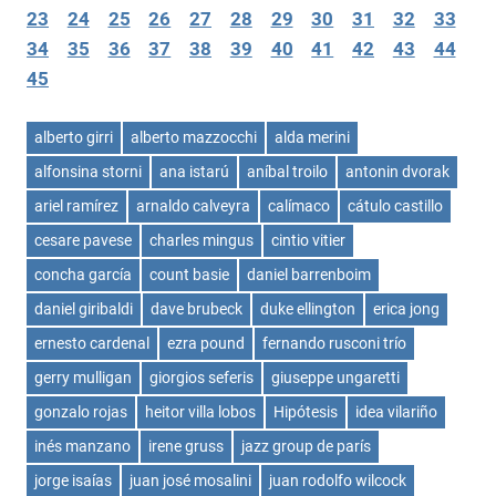
23
24
25
26
27
28
29
30
31
32
33
34
35
36
37
38
39
40
41
42
43
44
45
alberto girri
alberto mazzocchi
alda merini
alfonsina storni
ana istarú
aníbal troilo
antonin dvorak
ariel ramírez
arnaldo calveyra
calímaco
cátulo castillo
cesare pavese
charles mingus
cintio vitier
concha garcía
count basie
daniel barrenboim
daniel giribaldi
dave brubeck
duke ellington
erica jong
ernesto cardenal
ezra pound
fernando rusconi trío
gerry mulligan
giorgios seferis
giuseppe ungaretti
gonzalo rojas
heitor villa lobos
Hipótesis
idea vilariño
inés manzano
irene gruss
jazz group de parís
jorge isaías
juan josé mosalini
juan rodolfo wilcock