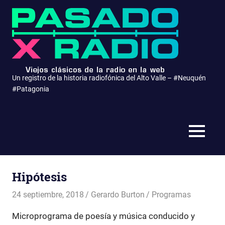
Saltar
Pasa
al
contenido
x
Radio
Un registro de la historia radiofónica del Alto Valle – #Neuquén
#Patagonia
MENÚ
Hipótesis
24 septiembre, 2018
Gerardo Burton
Programas
Microprograma de poesía y música conducido y