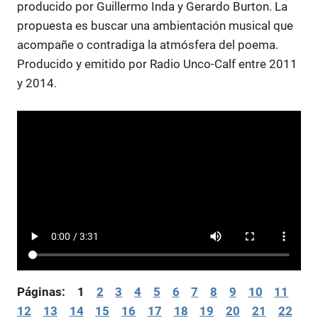
producido por Guillermo Inda y Gerardo Burton. La
propuesta es buscar una ambientación musical que
acompañe o contradiga la atmósfera del poema.
Producido y emitido por Radio Unco-Calf entre 2011
y 2014.
Páginas:
1
2
3
4
5
6
7
8
9
10
11
12
13
14
15
16
17
18
19
20
21
22