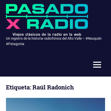
Saltar
Pasa
al
contenido
x
Radio
Un registro de la historia radiofónica del Alto Valle – #Neuquén
#Patagonia
MENÚ
Etiqueta:
Raúl Radonich