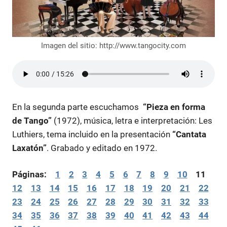
Imagen del sitio: http://www.tangocity.com
En la segunda parte escuchamos
“Pieza en forma
de Tango”
(1972), música, letra e interpretación: Les
Luthiers, tema incluido en la presentación
“Cantata
Laxatón”
. Grabado y editado en 1972.
Páginas:
1
2
3
4
5
6
7
8
9
10
11
12
13
14
15
16
17
18
19
20
21
22
23
24
25
26
27
28
29
30
31
32
33
34
35
36
37
38
39
40
41
42
43
44