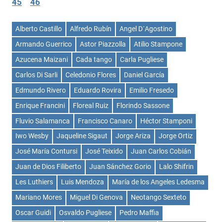
45
46
Alberto Castillo
Alfredo Rubín
Angel D´Agostino
Armando Guerrico
Astor Piazzolla
Atilio Stampone
Azucena Maizani
Cada tango
Carla Pugliese
Carlos Di Sarli
Celedonio Flores
Daniel García
Edmundo Rivero
Eduardo Rovira
Emilio Fresedo
Enrique Francini
Floreal Ruiz
Florindo Sassone
Fluvio Salamanca
Francisco Canaro
Héctor Stamponi
Iwo Wesby
Jaqueline Sigaut
Jorge Ariza
Jorge Ortiz
José María Contursi
José Teixido
Juan Carlos Cobián
Juan de Dios Filiberto
Juan Sánchez Gorio
Lalo Shifrin
Les Luthiers
Luis Mendoza
María de los Angeles Ledesma
Mariano Mores
Miguel Di Genova
Neotango Sexteto
Oscar Guidi
Osvaldo Pugliese
Pedro Maffia