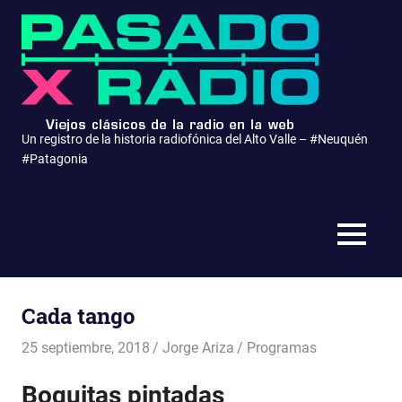
Saltar
Pasa
al
contenido
x
Radio
Un registro de la historia radiofónica del Alto Valle – #Neuquén
#Patagonia
MENÚ
Cada tango
25 septiembre, 2018
Jorge Ariza
Programas
Boquitas pintadas