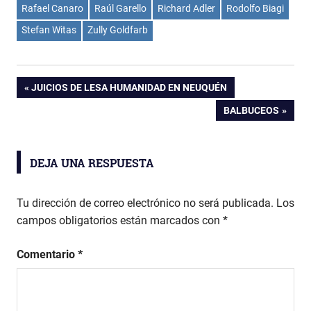
Rafael Canaro
Raúl Garello
Richard Adler
Rodolfo Biagi
Stefan Witas
Zully Goldfarb
Navegación
ENTRADA
JUICIOS DE LESA HUMANIDAD EN NEUQUÉN
ANTERIOR:
ENTRADA
BALBUCEOS
de
SIGUIENTE:
entradas
DEJA UNA RESPUESTA
Tu dirección de correo electrónico no será publicada.
Los
campos obligatorios están marcados con
*
Comentario
*