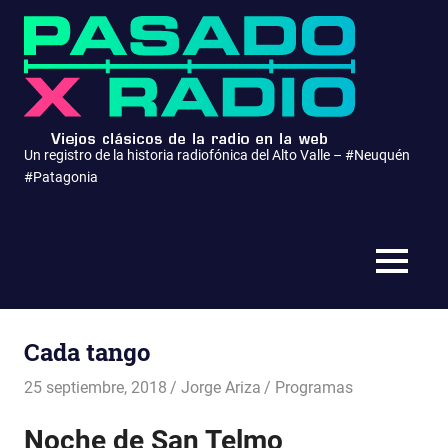
Saltar
Pasa
al
contenido
x
Radio
Un registro de la historia radiofónica del Alto Valle – #Neuquén
#Patagonia
MENÚ
Cada tango
25 septiembre, 2018
Jorge Ariza
Programas
Noche de San Telmo