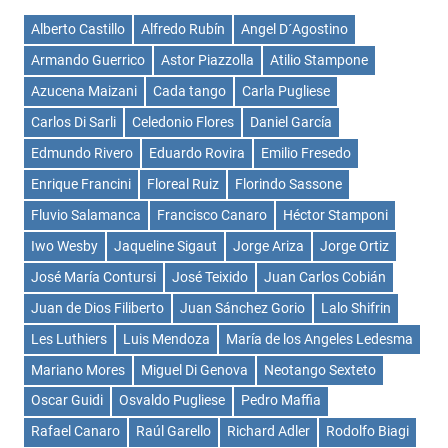
Alberto Castillo
Alfredo Rubín
Angel D´Agostino
Armando Guerrico
Astor Piazzolla
Atilio Stampone
Azucena Maizani
Cada tango
Carla Pugliese
Carlos Di Sarli
Celedonio Flores
Daniel García
Edmundo Rivero
Eduardo Rovira
Emilio Fresedo
Enrique Francini
Floreal Ruiz
Florindo Sassone
Fluvio Salamanca
Francisco Canaro
Héctor Stamponi
Iwo Wesby
Jaqueline Sigaut
Jorge Ariza
Jorge Ortiz
José María Contursi
José Teixido
Juan Carlos Cobián
Juan de Dios Filiberto
Juan Sánchez Gorio
Lalo Shifrin
Les Luthiers
Luis Mendoza
María de los Angeles Ledesma
Mariano Mores
Miguel Di Genova
Neotango Sexteto
Oscar Guidi
Osvaldo Pugliese
Pedro Maffia
Rafael Canaro
Raúl Garello
Richard Adler
Rodolfo Biagi