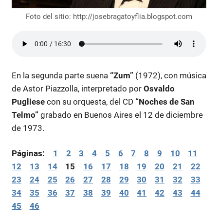
Foto del sitio: http://josebragatoyflia.blogspot.com
En la segunda parte suena
“Zum”
(1972), con música
de Astor Piazzolla, interpretado por
Osvaldo
Pugliese
con su orquesta, del CD
“Noches de San
Telmo”
grabado en Buenos Aires el 12 de diciembre
de 1973.
Páginas:
1
2
3
4
5
6
7
8
9
10
11
12
13
14
15
16
17
18
19
20
21
22
23
24
25
26
27
28
29
30
31
32
33
34
35
36
37
38
39
40
41
42
43
44
45
46