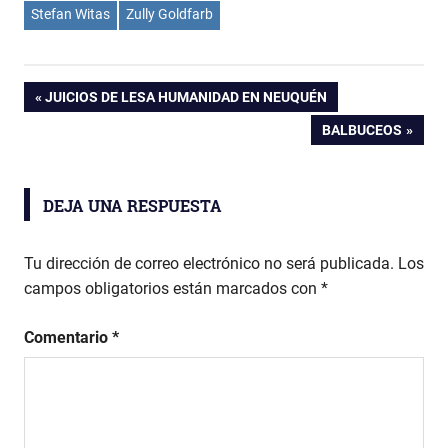
Stefan Witas
Zully Goldfarb
Navegación
ENTRADA
JUICIOS DE LESA HUMANIDAD EN NEUQUÉN
ANTERIOR:
ENTRADA
BALBUCEOS
de
SIGUIENTE:
entradas
DEJA UNA RESPUESTA
Tu dirección de correo electrónico no será publicada.
Los
campos obligatorios están marcados con
*
Comentario
*