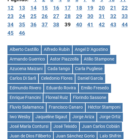
12
13
14
15
16
17
18
19
20
21
22
23
24
25
26
27
28
29
30
31
32
33
34
35
36
37
38
39
40
41
42
43
44
45
46
Alberto Castillo
Alfredo Rubín
Angel D´Agostino
Armando Guerrico
Astor Piazzolla
Atilio Stampone
Azucena Maizani
Cada tango
Carla Pugliese
Carlos Di Sarli
Celedonio Flores
Daniel García
Edmundo Rivero
Eduardo Rovira
Emilio Fresedo
Enrique Francini
Floreal Ruiz
Florindo Sassone
Fluvio Salamanca
Francisco Canaro
Héctor Stamponi
Iwo Wesby
Jaqueline Sigaut
Jorge Ariza
Jorge Ortiz
José María Contursi
José Teixido
Juan Carlos Cobián
Juan de Dios Filiberto
Juan Sánchez Gorio
Lalo Shifrin