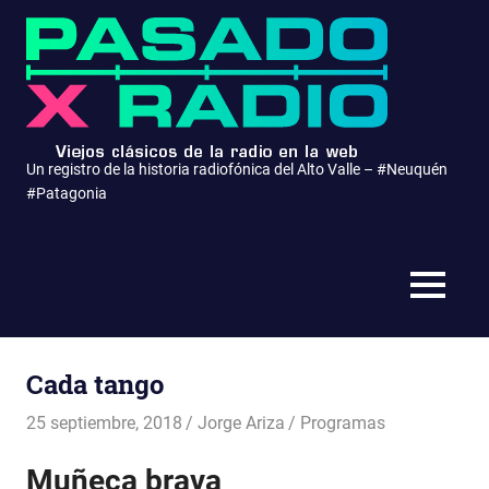
Saltar
Pasa
al
contenido
x
Radio
Un registro de la historia radiofónica del Alto Valle – #Neuquén
#Patagonia
MENÚ
Cada tango
25 septiembre, 2018
Jorge Ariza
Programas
Muñeca brava