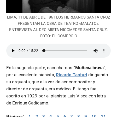
LIMA, 11 DE ABRIL DE 1961 LOS HERMANOS SANTA CRUZ
PRESENTAN LA OBRA DE TEATRO «MALATO».
ENTREVISTA AL DECIMISTA NICOMEDES SANTA CRUZ.
FOTO: EL COMERCIO
En la segunda parte, escuchamos
“Muñeca brava”
,
por el excelente pianista,
Ricardo Tanturi
dirigiendo
su orquesta, que a la vez de ser compositor y
director de orquesta, era médico. El tango fue
escrito en 1929 por el pianista Luis Visca con letra
de Enrique Cadícamo.
Páginas:
1
2
3
4
5
6
7
8
9
10
11