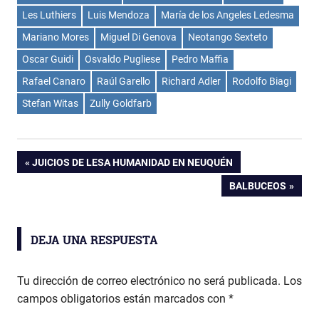
Les Luthiers
Luis Mendoza
María de los Angeles Ledesma
Mariano Mores
Miguel Di Genova
Neotango Sexteto
Oscar Guidi
Osvaldo Pugliese
Pedro Maffia
Rafael Canaro
Raúl Garello
Richard Adler
Rodolfo Biagi
Stefan Witas
Zully Goldfarb
Navegación
ENTRADA
JUICIOS DE LESA HUMANIDAD EN NEUQUÉN
ANTERIOR:
ENTRADA
BALBUCEOS
de
SIGUIENTE:
entradas
DEJA UNA RESPUESTA
Tu dirección de correo electrónico no será publicada.
Los
campos obligatorios están marcados con
*